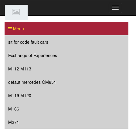
Menu
sit for code fault cars
Exchange of Experiences
M112 M113
defaut mercedes OM651
M119 M120
M166
M271