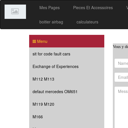
Mes Pages
Pieces Et Accessoires
boitier airbag
calculateurs
Menu
Vous y dé
sit for code fault cars
Exchange of Experiences
M112 M113
defaut mercedes OM651
M119 M120
M166