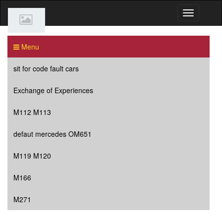
Menu
sit for code fault cars
Exchange of Experiences
M112 M113
defaut mercedes OM651
M119 M120
M166
M271