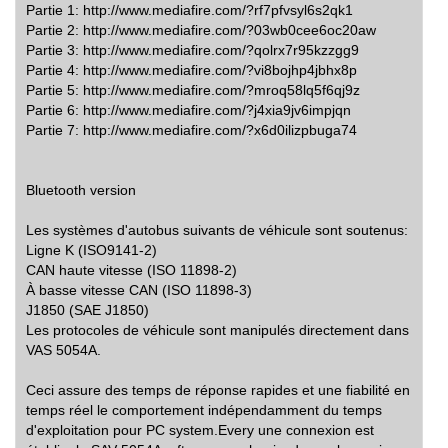
Partie 1: http://www.mediafire.com/?rf7pfvsyl6s2qk1
Partie 2: http://www.mediafire.com/?03wb0cee6oc20aw
Partie 3: http://www.mediafire.com/?qolrx7r95kzzgg9
Partie 4: http://www.mediafire.com/?vi8bojhp4jbhx8p
Partie 5: http://www.mediafire.com/?mroq58lq5f6qj9z
Partie 6: http://www.mediafire.com/?j4xia9jv6impjqn
Partie 7: http://www.mediafire.com/?x6d0ilizpbuga74
Bluetooth version
Les systèmes d'autobus suivants de véhicule sont soutenus:
Ligne K (ISO9141-2)
CAN haute vitesse (ISO 11898-2)
À basse vitesse CAN (ISO 11898-3)
J1850 (SAE J1850)
Les protocoles de véhicule sont manipulés directement dans
VAS 5054A.
Ceci assure des temps de réponse rapides et une fiabilité en
temps réel le comportement indépendamment du temps
d'exploitation pour PC system.Every une connexion est