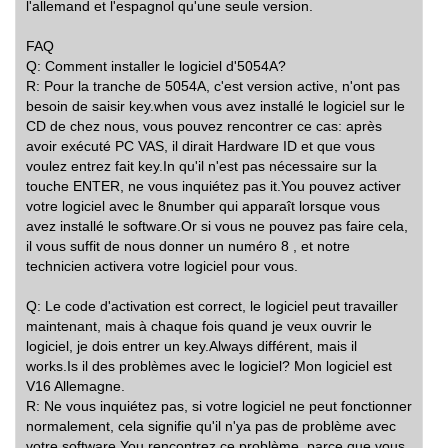
l'allemand et l'espagnol qu'une seule version.
FAQ
Q: Comment installer le logiciel d'5054A?
R: Pour la tranche de 5054A, c'est version active, n'ont pas
besoin de saisir key.when vous avez installé le logiciel sur le
CD de chez nous, vous pouvez rencontrer ce cas: après
avoir exécuté PC VAS, il dirait Hardware ID et que vous
voulez entrez fait key.In qu'il n'est pas nécessaire sur la
touche ENTER, ne vous inquiétez pas it.You pouvez activer
votre logiciel avec le 8number qui apparaît lorsque vous
avez installé le software.Or si vous ne pouvez pas faire cela,
il vous suffit de nous donner un numéro 8 , et notre
technicien activera votre logiciel pour vous.
Q: Le code d'activation est correct, le logiciel peut travailler
maintenant, mais à chaque fois quand je veux ouvrir le
logiciel, je dois entrer un key.Always différent, mais il
works.Is il des problèmes avec le logiciel? Mon logiciel est
V16 Allemagne.
R: Ne vous inquiétez pas, si votre logiciel ne peut fonctionner
normalement, cela signifie qu'il n'ya pas de problème avec
votre software.You rencontrez ce problème, parce que vous